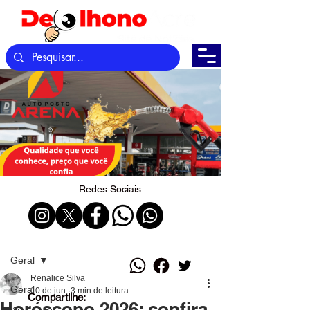
Redes Sociais
Post
Geral
Renalice Silva
Geral
10 de jun.
3 min de leitura
Compartilhe:
Horóscopo 2026: confira