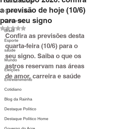
Últimas Notícias
a previsão de hoje (10/6)
Coluna do Acre
para seu signo
Concursos
Avaliado com NaN de 5 estrelas.
Brasil
Confira as previsões desta 
Esporte
quarta-feira (10/6) para o 
saúde
seu signo. Saiba o que os 
Mundo
astros reservam nas áreas 
Eleições
de amor, carreira e saúde
Entretenimento
Cotidiano
Blog da Rainha
Destaque Político
Destaque Político Home
Governo do Acre