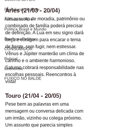
Prefeituras do Acre
Áries (21/03 - 20/04)
Um assunto de moradia, patrimônio ou 
Política no Acre
combinado de família poderá precisar 
Política Brasil e Mundo
de definição. A Lua em seu signo dará 
DeolhonaPolítica
força e coragem para encarar o tema 
de frente, sem fugir, nem estressar. 
CONSUMIDOR
Vênus e Júpiter manterão um clima de 
Polícial
carinho e o ambiente harmonioso. 
Saturno cobrará responsabilidade nas 
Economia
escolhas pessoais. Reencontros à 
FUXICO NO BALDE
vista! 
Touro (21/04 - 20/05)
Pese bem as palavras em uma 
mensagem ou conversa delicada com 
um irmão, vizinho ou colega próximo. 
Um assunto que parecia simples 