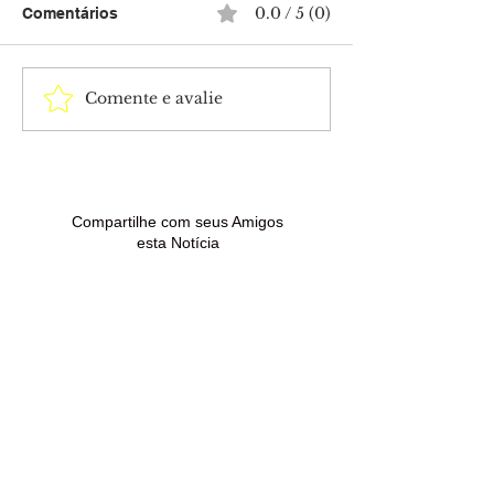
0.0 / 5 (0)
Comentários
Comente e avalie
Anúncios e e-mails
Polícia Civil c
falsos são usados em
dois mandados
golpes contra quem
prisão contra c
procura renegociar
condenado por 
dívidas
de drogas em 
Madureira
Compartilhe com seus Amigos
esta Notícia