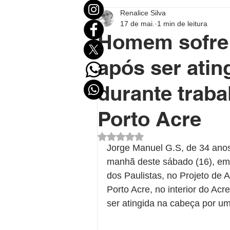
Renalice Silva
Mundo
Eleições
Entr
17 de mai.
1 min de leitura
Homem sofre 
Destaque Político
Destaqu
após ser atin
durante traba
Política no Acre
Política B
Porto Acre
Avaliado com NaN de 5 estrel
Polícial
Economia
FU
Jorge Manuel G.S, de 34 anos,
manhã deste sábado (16), em 
dos Paulistas, no Projeto de 
Porto Acre, no interior do Acr
ser atingida na cabeça por um