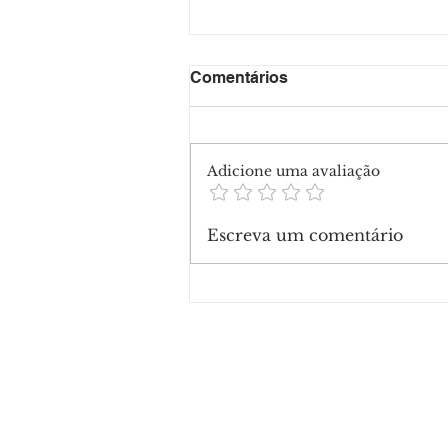
Comentários
Adicione uma avaliação
Escreva um comentário
Ex-jogador do Irã é conden
99 chibatadas após acusaç
estupro