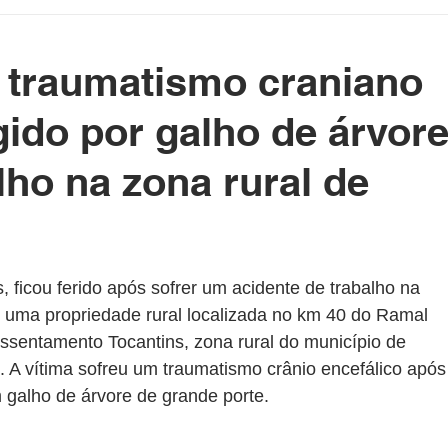
etenimento
Cotidiano
Blog da Rainha
traumatismo craniano
e Político Home
Governo do Acre
Prefeituras do Acre
gido por galho de árvor
lho na zona rural de
rasil e Mundo
DeolhonaPolítica
CONSUMIDOR
as.
XICO NO BALDE
 ficou ferido após sofrer um acidente de trabalho na 
uma propriedade rural localizada no km 40 do Ramal 
Assentamento Tocantins, zona rural do município de 
e. A vítima sofreu um traumatismo crânio encefálico após
 galho de árvore de grande porte.