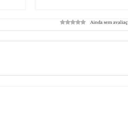
Avaliado com 0 de 5 estrelas.
Ainda sem avaliaç
ado a
Polícia Federal conclui inquérito e
ão de
prepara indiciamento de Daniel
Vorcaro, Paulo Henrique Costa e
Nelson Tanure