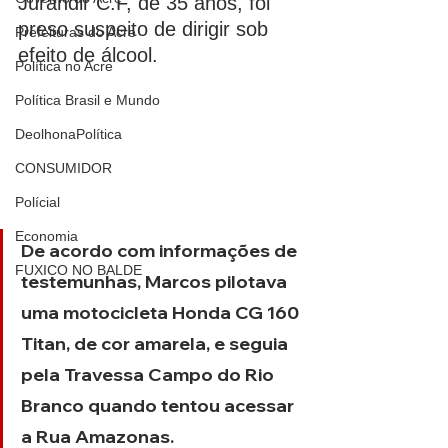
Jurandir C.F, de 35 anos, foi 
preso suspeito de dirigir sob 
Prefeituras do Acre
efeito de álcool.
Política no Acre
Política Brasil e Mundo
DeolhonaPolítica
CONSUMIDOR
Polícial
Economia
De acordo com informações de 
FUXICO NO BALDE
testemunhas, Marcos pilotava 
uma motocicleta Honda CG 160 
Titan, de cor amarela, e seguia 
pela Travessa Campo do Rio 
Branco quando tentou acessar 
a Rua Amazonas.