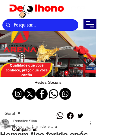
Redes Sociais
Post
Geral
Renalice Silva
Geral
30 de mai.
1 min de leitura
Compartilhe:
Homem fica ferido após