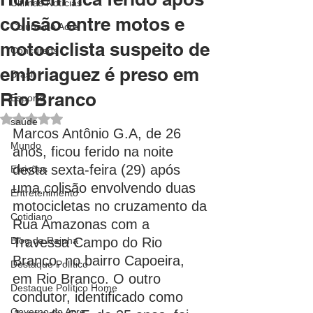
Últimas Notícias
colisão entre motos e
Coluna do Acre
motociclista suspeito de
Concursos
embriaguez é preso em
Brasil
Rio Branco
Esporte
Avaliado com NaN de 5 estrelas.
saúde
Marcos Antônio G.A, de 26 
Mundo
anos, ficou ferido na noite 
desta sexta-feira (29) após 
Eleições
uma colisão envolvendo duas 
Entretenimento
motocicletas no cruzamento da 
Cotidiano
Rua Amazonas com a 
Blog da Rainha
Travessa Campo do Rio 
Branco, no bairro Capoeira, 
Destaque Político
em Rio Branco. O outro 
Destaque Político Home
condutor, identificado como 
Governo do Acre