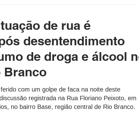
etenimento
Cotidiano
Blog da Rainha
uação de rua é
e Político Home
Governo do Acre
Prefeituras do Acre
pós desentendimento
umo de droga e álcool 
rasil e Mundo
DeolhonaPolítica
CONSUMIDOR
o Branco
as.
XICO NO BALDE
 ferido com um golpe de faca na noite deste 
discussão registrada na Rua Floriano Peixoto, em 
ios, no bairro Base, região central de Rio Branco.