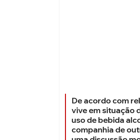
De acordo com rel
vive em situação d
uso de bebida alc
companhia de out
uma discussão mot