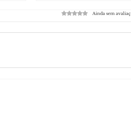
Avaliado com 0 de 5 estrelas.
Ainda sem avaliaç
ado a
Polícia Federal conclui inquérito e
ão de
prepara indiciamento de Daniel
Vorcaro, Paulo Henrique Costa e
Nelson Tanure