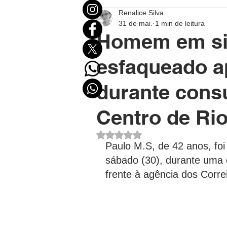
Renalice Silva
Mundo
Eleições
Entr
31 de mai.
1 min de leitura
Homem em sit
Destaque Político
Destaqu
esfaqueado a
durante cons
Política no Acre
Política B
Centro de Ri
Avaliado com NaN de 5 estrel
Polícial
Economia
FU
Paulo M.S, de 42 anos, foi
sábado (30), durante uma 
frente à agência dos Corre