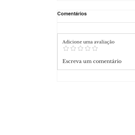
Comentários
Adicione uma avaliação
Escreva um comentário
Ex-jogador do Irã é conden
99 chibatadas após acusaç
estupro