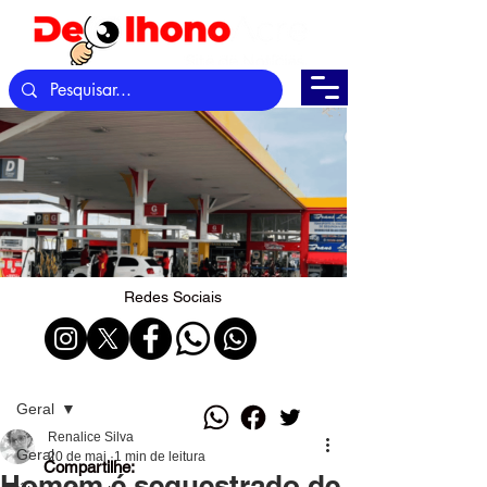
Redes Sociais
Post
Geral
Renalice Silva
Geral
20 de mai.
1 min de leitura
Compartilhe:
Homem é sequestrado de