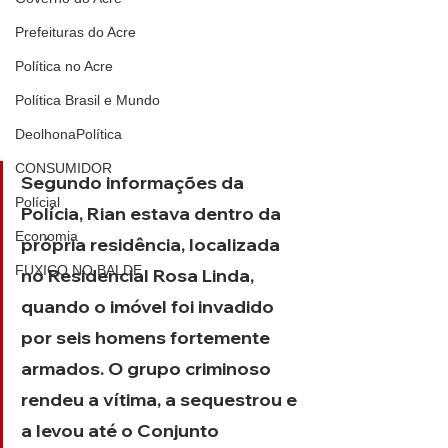
Prefeituras do Acre
Política no Acre
Política Brasil e Mundo
DeolhonaPolítica
CONSUMIDOR
Segundo informações da 
Polícial
Polícia, Rian estava dentro da 
Economia
própria residência, localizada 
FUXICO NO BALDE
no Residencial Rosa Linda, 
quando o imóvel foi invadido 
por seis homens fortemente 
armados. O grupo criminoso 
rendeu a vítima, a sequestrou e 
a levou até o Conjunto 