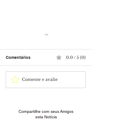
0.0 / 5 (0)
Comentários
Comente e avalie
Anúncios e e-mails
Polícia Civil c
falsos são usados em
dois mandados
golpes contra quem
prisão contra c
procura renegociar
condenado por 
dívidas
de drogas em 
Madureira
Compartilhe com seus Amigos
esta Notícia