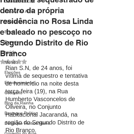
Últimas Notícias
dentro da própria
Coluna do Acre
residência no Rosa Linda
Concursos
e baleado no pescoço no
Brasil
Segundo Distrito de Rio
Esporte
Branco
saúde
Avaliado com NaN de 5 estrelas.
Mundo
Rian S.N, de 24 anos, foi 
Eleições
vítima de sequestro e tentativa 
Entretenimento
de homicídio na noite desta 
terça-feira (19), na Rua 
Cotidiano
Humberto Vasconcelos de 
Blog da Rainha
Oliveira, no Conjunto 
Destaque Político
Habitacional Jacarandá, na 
região do Segundo Distrito de 
Destaque Político Home
Rio Branco.
Governo do Acre