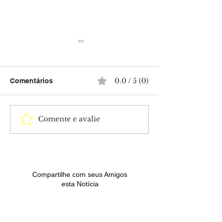
0.0 / 5 (0)
Comentários
Comente e avalie
Quem é Marco Furlan:
Operação conju
ator preso por suspeita
polícias Civil e
de estupro de vulnerável
apreende 16 qu
contra criança de 5 anos
cocaína na BR-
Brasiléia
Compartilhe com seus Amigos
esta Notícia