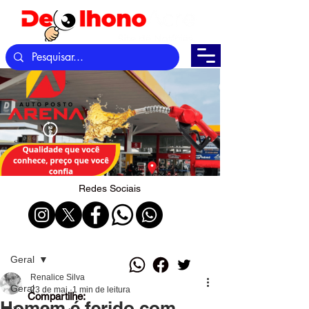
Redes Sociais
Post
Geral
Renalice Silva
Geral
23 de mai.
1 min de leitura
Compartilhe:
Homem é ferido com