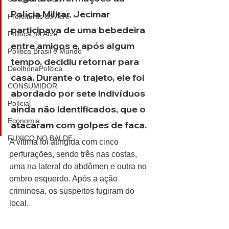
Polícia Militar, Jecimar 
Prefeituras do Acre
participava de uma bebedeira 
Política no Acre
entre amigos e, após algum 
Política Brasil e Mundo
tempo, decidiu retornar para 
DeolhonaPolítica
casa. Durante o trajeto, ele foi 
CONSUMIDOR
abordado por sete indivíduos 
Polícial
ainda não identificados, que o 
Economia
atacaram com golpes de faca.
FUXICO NO BALDE
A vítima foi atingida com cinco 
perfurações, sendo três nas costas, 
uma na lateral do abdômen e outra no 
ombro esquerdo. Após a ação 
criminosa, os suspeitos fugiram do 
local.