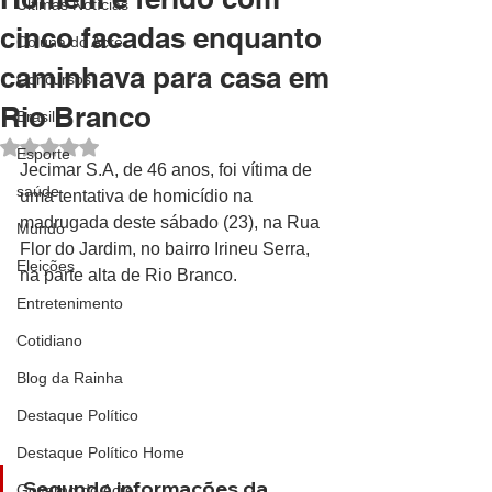
Últimas Notícias
cinco facadas enquanto
Coluna do Acre
caminhava para casa em
Concursos
Rio Branco
Brasil
Avaliado com NaN de 5 estrelas.
Esporte
Jecimar S.A, de 46 anos, foi vítima de 
saúde
uma tentativa de homicídio na 
madrugada deste sábado (23), na Rua 
Mundo
Flor do Jardim, no bairro Irineu Serra, 
Eleições
na parte alta de Rio Branco.
Entretenimento
Cotidiano
Blog da Rainha
Destaque Político
Destaque Político Home
Segundo informações da 
Governo do Acre