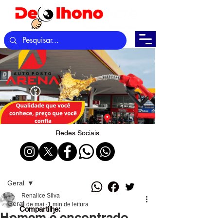
Redes Sociais
Post
Geral
Renalice Silva
Geral
8 de mai.
1 min de leitura
Compartilhe:
Homem é encontrado