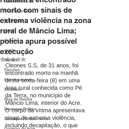
Últimas Notícias
morto com sinais de
Coluna do Acre
extrema violência na zona
Concursos
rural de Mâncio Lima;
Brasil
polícia apura possível
Esporte
execução
saúde
Avaliado com NaN de 5 estrelas.
Mundo
Cleones S.S, de 31 anos, foi 
Eleições
encontrado morto na manhã 
Entretenimento
desta sexta-feira (8) em uma 
área rural conhecida como Pé 
Cotidiano
da Terra, no município de 
Blog da Rainha
Mâncio Lima, interior do Acre. 
Destaque Político
O corpo da vítima apresentava 
sinais de extrema violência, 
Destaque Político Home
incluindo decapitação, o que 
Governo do Acre