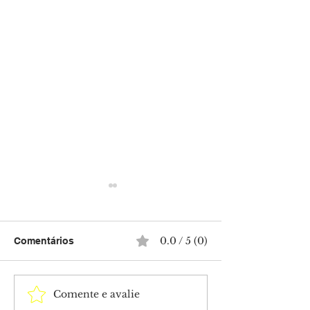
0.0 / 5 (0)
Comentários
Comente e avalie
Isabella Arantes
Tia Milena conf