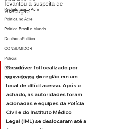
levantou a suspeita de 
Prefeituras do Acre
execução.
Política no Acre
Política Brasil e Mundo
DeolhonaPolítica
CONSUMIDOR
Polícial
O cadáver foi localizado por 
Economia
moradores da região em um 
FUXICO NO BALDE
local de difícil acesso. Após o 
achado, as autoridades foram 
acionadas e equipes da Polícia 
Civil e do Instituto Médico 
Legal (IML) se deslocaram até a 