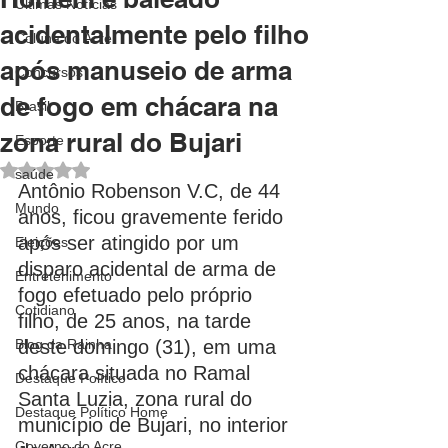
Últimas Notícias
acidentalmente pelo filho
Coluna do Acre
após manuseio de arma
Concursos
de fogo em chácara na
Brasil
zona rural do Bujari
Esporte
Avaliado com NaN de 5 estrelas.
saúde
Antônio Robenson V.C, de 44 
Mundo
anos, ficou gravemente ferido 
após ser atingido por um 
Eleições
disparo acidental de arma de 
Entretenimento
fogo efetuado pelo próprio 
Cotidiano
filho, de 25 anos, na tarde 
Blog da Rainha
deste domingo (31), em uma 
chácara situada no Ramal 
Destaque Político
Santa Luzia, zona rural do 
Destaque Político Home
município de Bujari, no interior 
Governo do Acre