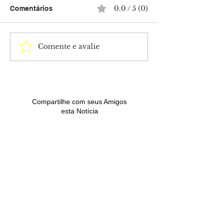
0.0 / 5 (0)
Comentários
Comente e avalie
Homem é preso com
Horóscopo do d
espingarda artesanal e
a previsão para
droga após denúncia de
signo neste sáb
venda de arma no Bujari
Compartilhe com seus Amigos
esta Notícia