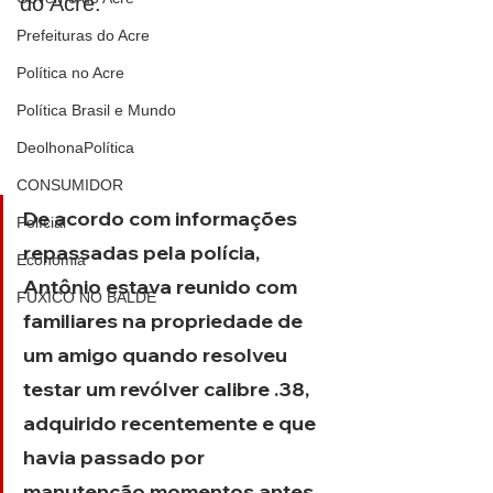
do Acre.
Prefeituras do Acre
Política no Acre
Política Brasil e Mundo
DeolhonaPolítica
CONSUMIDOR
De acordo com informações 
Polícial
repassadas pela polícia, 
Economia
Antônio estava reunido com 
FUXICO NO BALDE
familiares na propriedade de 
um amigo quando resolveu 
testar um revólver calibre .38, 
adquirido recentemente e que 
havia passado por 
manutenção momentos antes.