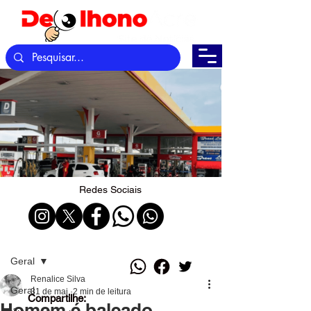
Redes Sociais
Post
Geral
Renalice Silva
Geral
31 de mai.
2 min de leitura
Compartilhe:
Homem é baleado