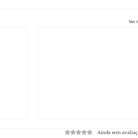
Ver 
Avaliado com 0 de 5 estrelas.
Ainda sem avaliaç