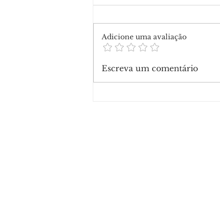
Adicione uma avaliação
Escreva um comentário
Mega-Sena acumula e pró
sorteio pode pagar R$ 165