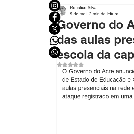
Renalice Silva
Mundo
Eleições
Entr
9 de mai.
2 min de leitura
Governo do A
Destaque Político
Destaqu
das aulas pr
escola da cap
Política no Acre
Política B
Avaliado com NaN de 5 estrel
O Governo do Acre anunciou
de Estado de Educação e C
Polícial
Economia
FU
aulas presenciais na rede 
ataque registrado em uma