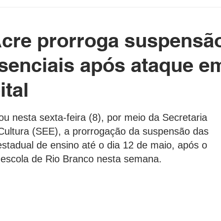
etenimento
Cotidiano
Blog da Rainha
cre prorroga suspensã
e Político Home
Governo do Acre
Prefeituras do Acre
esenciais após ataque e
ital
rasil e Mundo
DeolhonaPolítica
CONSUMIDOR
as.
 nesta sexta-feira (8), por meio da Secretaria 
ultura (SEE), a prorrogação da suspensão das 
XICO NO BALDE
estadual de ensino até o dia 12 de maio, após o 
 escola de Rio Branco nesta semana.