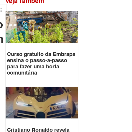
Veja Também
o
m
Curso gratuito da Embrapa
ensina o passo-a-passo
para fazer uma horta
comunitária
Cristiano Ronaldo revela