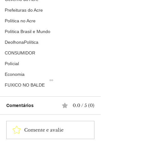
Prefeituras do Acre
Política no Acre
Política Brasil e Mundo
DeolhonaPolítica
CONSUMIDOR
Polícial
Economia
FUXICO NO BALDE
0.0 / 5 (0)
Comentários
Comente e avalie
Sancionada lei que
Horóscopo de h
amplia penas para
a previsão para