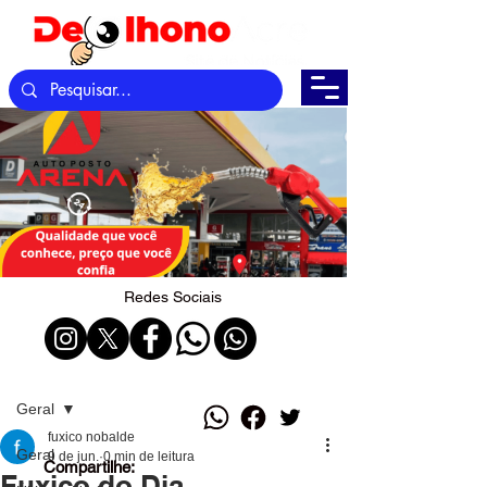
Redes Sociais
Post
Geral
fuxico nobalde
Geral
9 de jun.
0 min de leitura
Compartilhe:
Fuxico do Dia