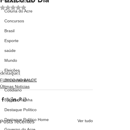
Últimas Notícias
Avaliado com NaN de 5 estrelas.
Coluna do Acre
Concursos
Brasil
Esporte
saúde
Mundo
Eleições
destaque1
FUXICO NO BALDE
Entretenimento
Últimas Notícias
Cotidiano
Blog da Rainha
Destaque Político
Destaque Político Home
Ver tudo
Posts recentes
Governo do Acre