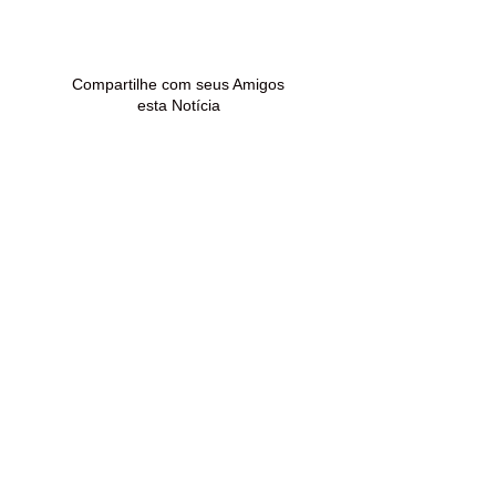
violência sexual contra
signos nesta se
crianças e adolescentes
(7)
Compartilhe com seus Amigos
esta Notícia