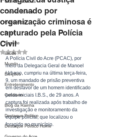
Últimas Notícias
condenado por
Coluna do Acre
organização criminosa é
Concursos
capturado pela Polícia
Brasil
Civil
Esporte
Avaliado com NaN de 5 estrelas.
saúde
A Polícia Civil do Acre (PCAC), por 
Mundo
meio da Delegacia Geral de Manoel 
Urbano, cumpriu na última terça-feira, 
Eleições
9, um mandado de prisão preventiva 
Entretenimento
em desfavor de um homem identificado 
Cotidiano
pelas iniciais I.B.S., de 29 anos. A 
captura foi realizada após trabalho de 
Blog da Rainha
investigação e monitoramento da 
Destaque Político
equipe policial, que localizou o 
foragido no município.
Destaque Político Home
Governo do Acre