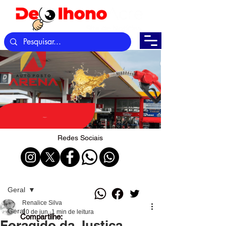
Redes Sociais
Post
Geral
Renalice Silva
Geral
10 de jun.
1 min de leitura
Compartilhe:
Foragido da Justiça