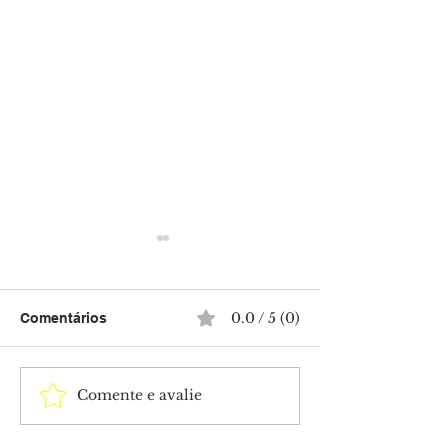
0.0 / 5 (0)
Comentários
Comente e avalie
Homem é brutalmente
Homem é pres
agredido com ripas e
duas armas e 3
encontrado
munições dentr