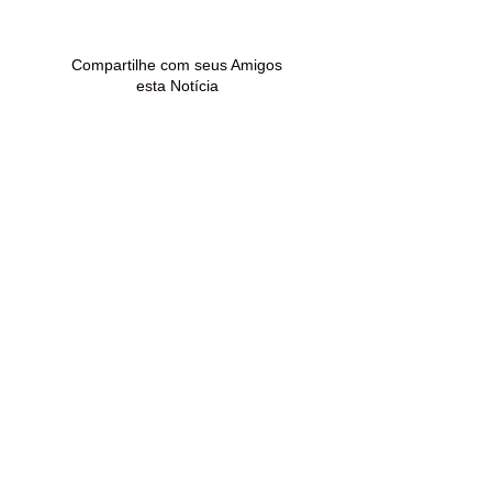
desacordado em rua na
distribuidora e
Baixada da Sobral
Branco
Compartilhe com seus Amigos
esta Notícia