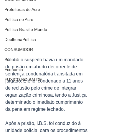
Prefeituras do Acre
Política no Acre
Política Brasil e Mundo
DeolhonaPolítica
CONSUMIDOR
Polícial
Contra o suspeito havia um mandado 
de prisão em aberto decorrente de 
Economia
sentença condenatória transitada em 
FUXICO NO BALDE
julgado. Ele foi condenado a 11 anos 
de reclusão pelo crime de integrar 
organização criminosa, tendo a Justiça 
determinado o imediato cumprimento 
da pena em regime fechado.
Após a prisão, I.B.S. foi conduzido à 
unidade policial para os procedimentos 