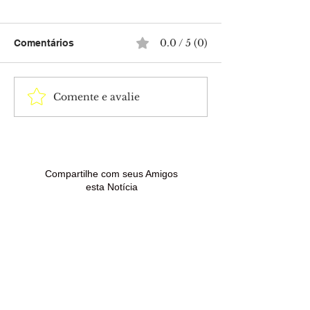
0.0 / 5 (0)
Comentários
Comente e avalie
Sancionada lei que
Horóscopo de h
amplia penas para
a previsão para
violência sexual contra
signos nesta se
crianças e adolescentes
(7)
Compartilhe com seus Amigos
esta Notícia