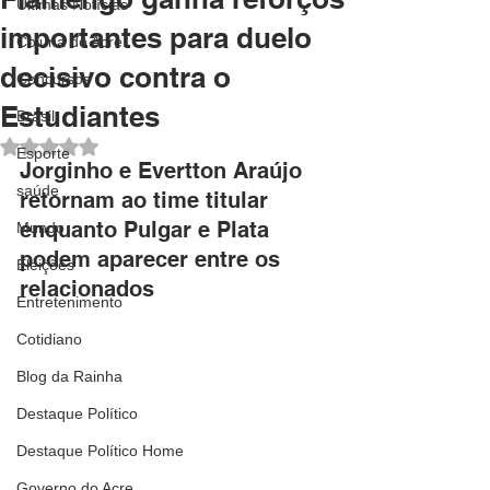
Últimas Notícias
importantes para duelo
Coluna do Acre
decisivo contra o
Concursos
Estudiantes
Brasil
Avaliado com NaN de 5 estrelas.
Esporte
Jorginho e Evertton Araújo 
saúde
retornam ao time titular 
enquanto Pulgar e Plata 
Mundo
podem aparecer entre os 
Eleições
relacionados
Entretenimento
Cotidiano
Blog da Rainha
Destaque Político
Destaque Político Home
Governo do Acre