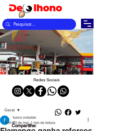
Redes Sociais
Post
Geral
fuxico nobalde
Geral
20 de mai.
1 min de leitura
Compartilhe:
Flamengo ganha reforços