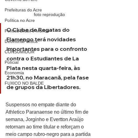
Prefeituras do Acre
foto reprodução
Política no Acre
O Clube de Regatas do 
Política Brasil e Mundo
Flamengo terá novidades 
DeolhonaPolítica
importantes para o confronto 
CONSUMIDOR
contra o Estudiantes de La 
Polícial
Plata nesta quarta-feira, às 
Economia
21h30, no Maracanã, pela fase 
FUXICO NO BALDE
de grupos da Libertadores.
Suspensos no empate diante do 
Athletico Paranaense no último fim de 
semana, Jorginho e Evertton Araújo 
retornam ao time titular e reforçam o 
meio campo rubro-negro para a partida 