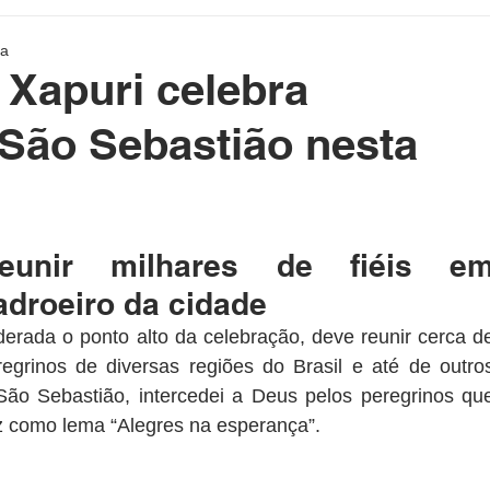
etenimento
Cotidiano
Blog da Rainha
ra
: Xapuri celebra
e Político Home
Governo do Acre
Prefeituras do Acre
 São Sebastião nesta
rasil e Mundo
DeolhonaPolítica
CONSUMIDOR
as.
eunir milhares de fiéis em
droeiro da cidade
XICO NO BALDE
iderada o ponto alto da celebração, deve reunir cerca de
regrinos de diversas regiões do Brasil e até de outros
ão Sebastião, intercedei a Deus pelos peregrinos que
z como lema “Alegres na esperança”.