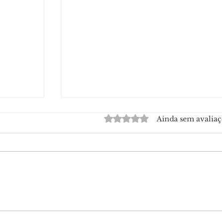
Avaliado com 0 de 5 estrelas.
Ainda sem avaliaç
ever em
Ieptec convoca aprovadas para
os
contratação de bolsistas em Rio