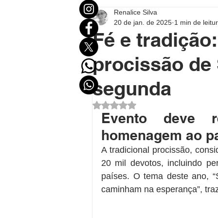
Renalice Silva
Mundo
Eleições
Entr
20 de jan. de 2025
1 min de leitu
Fé e tradição
Destaque Político
Destaqu
procissão de
segunda
Política no Acre
Política B
Avaliado com NaN de 5 estrel
Evento deve r
homenagem ao pa
Polícial
Economia
FU
A tradicional procissão, cons
20 mil devotos, incluindo pe
países. O tema deste ano, “S
caminham na esperança”, tra