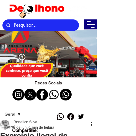
Redes Sociais
Post
Geral
Renalice Silva
Geral
8 de jun.
1 min de leitura
Compartilhe:
Exercício ilegal da