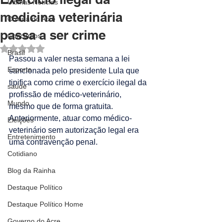
Últimas Notícias
medicina veterinária
Coluna do Acre
passa a ser crime
Concursos
Avaliado com NaN de 5 estrelas.
Brasil
Passou a valer nesta semana a lei 
Esporte
sancionada pelo presidente Lula que 
tipifica como crime o exercício ilegal da 
saúde
profissão de médico-veterinário, 
Mundo
mesmo que de forma gratuita.
Anteriormente, atuar como médico-
Eleições
veterinário sem autorização legal era 
Entretenimento
uma contravenção penal.
Cotidiano
Blog da Rainha
Destaque Político
Destaque Político Home
Governo do Acre