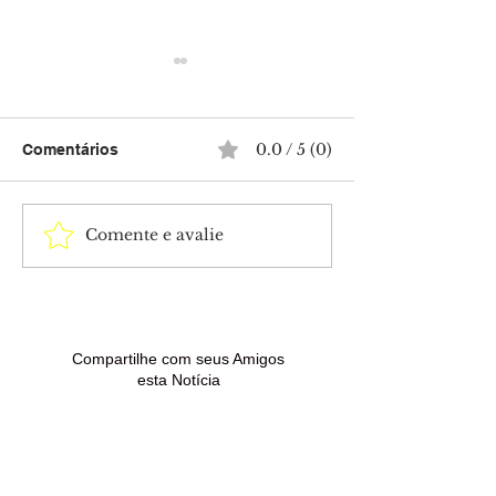
0.0 / 5 (0)
Comentários
Comente e avalie
Mega-Sena acumula e
Idoso é atacado
próximo sorteio pode
facadas após d
pagar R$ 165 milhões
em avenida no 
Brasiléia
Compartilhe com seus Amigos
esta Notícia