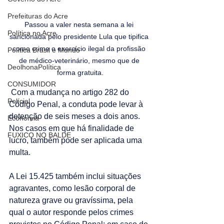
Prefeituras do Acre
Passou a valer nesta semana a lei 
Política no Acre
sancionada pelo presidente Lula que tipifica 
como crime o exercício ilegal da profissão 
Política Brasil e Mundo
de médico-veterinário, mesmo que de 
DeolhonaPolítica
forma gratuita.
CONSUMIDOR
 Com a mudança no artigo 282 do 
Polícial
Código Penal, a conduta pode levar à 
detenção de seis meses a dois anos. 
Economia
Nos casos em que há finalidade de 
FUXICO NO BALDE
lucro, também pode ser aplicada uma 
multa.
A Lei 15.425 também inclui situações 
agravantes, como lesão corporal de 
natureza grave ou gravíssima, pela 
qual o autor responde pelos crimes 