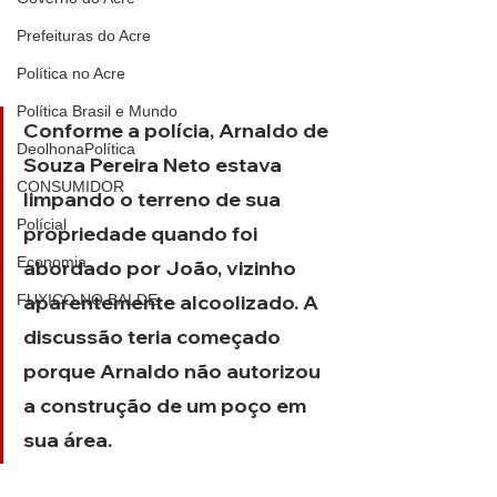
Prefeituras do Acre
Política no Acre
Política Brasil e Mundo
Conforme a polícia, Arnaldo de 
DeolhonaPolítica
Souza Pereira Neto estava 
CONSUMIDOR
limpando o terreno de sua 
Polícial
propriedade quando foi 
Economia
abordado por João, vizinho 
aparentemente alcoolizado. A 
FUXICO NO BALDE
discussão teria começado 
porque Arnaldo não autorizou 
a construção de um poço em 
sua área.