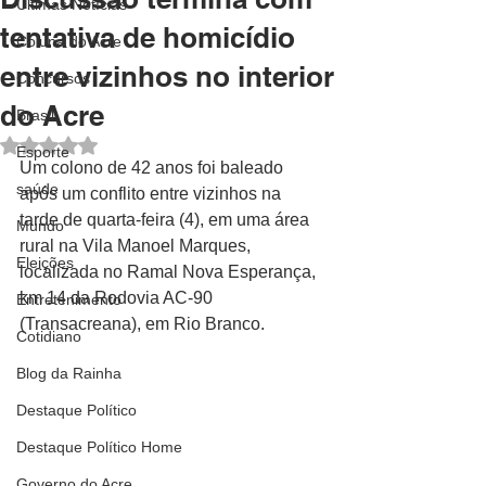
Últimas Notícias
tentativa de homicídio
Coluna do Acre
entre vizinhos no interior
Concursos
do Acre
Brasil
Avaliado com NaN de 5 estrelas.
Esporte
Um colono de 42 anos foi baleado 
saúde
após um conflito entre vizinhos na 
tarde de quarta-feira (4), em uma área 
Mundo
rural na Vila Manoel Marques, 
Eleições
localizada no Ramal Nova Esperança, 
km 14 da Rodovia AC-90 
Entretenimento
(Transacreana), em Rio Branco.
Cotidiano
Blog da Rainha
Destaque Político
Destaque Político Home
Governo do Acre