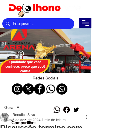
Redes Sociais
Post
Geral
Renalice Silva
Geral
5 de dez. de 2024
1 min de leitura
Compartilhe:
Discussão termina com