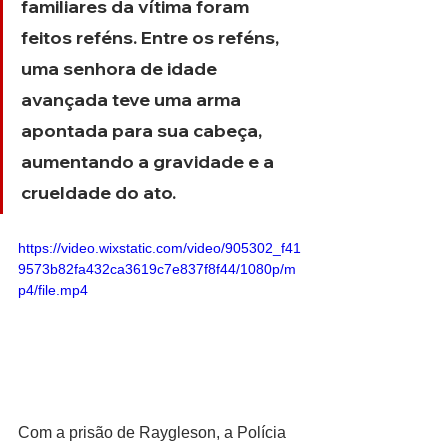
familiares da vítima foram 
feitos reféns. Entre os reféns, 
uma senhora de idade 
avançada teve uma arma 
apontada para sua cabeça, 
aumentando a gravidade e a 
crueldade do ato.
https://video.wixstatic.com/video/905302_f41
9573b82fa432ca3619c7e837f8f44/1080p/m
p4/file.mp4
Com a prisão de Raygleson, a Polícia 