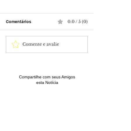
0.0 / 5 (0)
Comentários
Comente e avalie
Anúncios e e-mails
Polícia Civil c
falsos são usados em
dois mandados
golpes contra quem
prisão contra c
procura renegociar
condenado por 
dívidas
de drogas em 
Madureira
Compartilhe com seus Amigos
esta Notícia