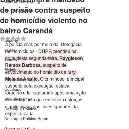
Últimas Notícias
de prisão contra suspeito
Coluna do Acre
de homicídio violento no
Concursos
bairro Carandá
Brasil
Avaliado com NaN de 5 estrelas.
Esporte
A polícia civil, por meio da  Delegacia 
saúde
de Homicídios - 
DHPP, prendeu na 
noite desta segunda-feira, 
Raygleson 
Mundo
Ramos Barbosa
, suspeito de 
Eleições
envolvimento no homicídio de 
Iury 
Melo de Araújo
.
 O criminoso, principal 
Entretenimento
suspeito pela execução, estava 
Cotidiano
foragido e foi capturado após uma ação 
Blog da Rainha
de inteligência que envolveu esforços 
significativos dos investigadores da 
Destaque Político
especializada.
Destaque Político Home
Governo do Acre