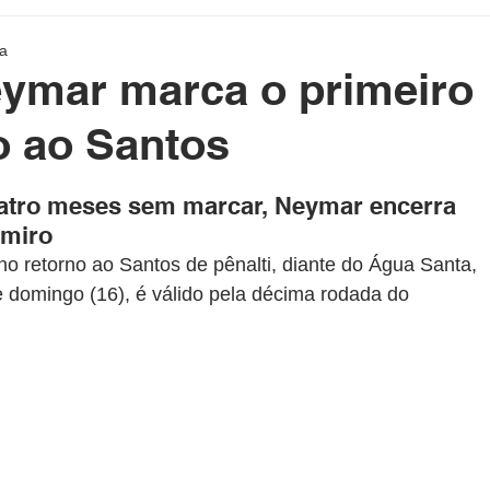
etenimento
Cotidiano
Blog da Rainha
ra
eymar marca o primeiro
e Político Home
Governo do Acre
Prefeituras do Acre
o ao Santos
as.
atro meses sem marcar, Neymar encerra 
rasil e Mundo
DeolhonaPolítica
CONSUMIDOR
lmiro
o retorno ao Santos de pênalti, diante do Água Santa, 
e domingo (16), é válido pela décima rodada do 
XICO NO BALDE