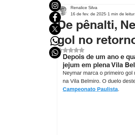
Renalice Silva
Mundo
Eleições
Entr
16 de fev. de 2025
1 min de leitu
De pênalti, N
Destaque Político
Destaqu
gol no retorn
Avaliado com NaN de 5 estrel
Depois de um ano e qu
Política no Acre
Política B
jejum em plena Vila Be
Neymar marca o primeiro gol n
na Vila Belmiro. O duelo dest
Polícial
Economia
FU
Campeonato Paulista
.