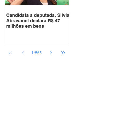
Candidata a deputada, Silvia
Abravanel declara R$ 47
milhões em bens
1
/
265