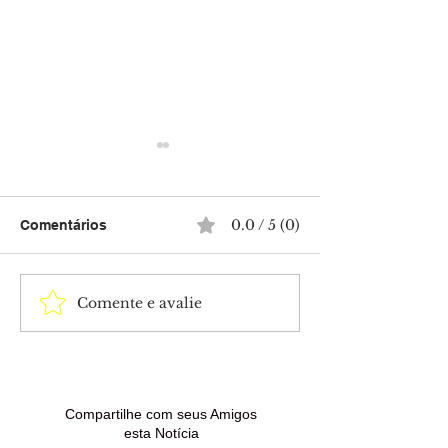
0.0 / 5 (0)
Comentários
Comente e avalie
Isabella Arantes
Tia Milena conf
desabafa após perda do
da amizade co
filho com Gabriel
Paula Renault 
Medina: “Dias difíceis”
“BBB 26”
Compartilhe com seus Amigos
esta Notícia