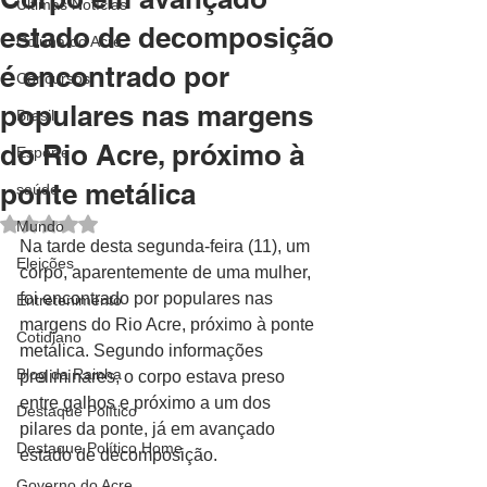
Últimas Notícias
estado de decomposição
Coluna do Acre
é encontrado por
Concursos
populares nas margens
Brasil
do Rio Acre, próximo à
Esporte
ponte metálica
saúde
Avaliado com NaN de 5 estrelas.
Mundo
Na tarde desta segunda-feira (11), um 
Eleições
corpo, aparentemente de uma mulher, 
foi encontrado por populares nas 
Entretenimento
margens do Rio Acre, próximo à ponte 
Cotidiano
metálica. Segundo informações 
Blog da Rainha
preliminares, o corpo estava preso 
entre galhos e próximo a um dos 
Destaque Político
pilares da ponte, já em avançado 
Destaque Político Home
estado de decomposição.
Governo do Acre