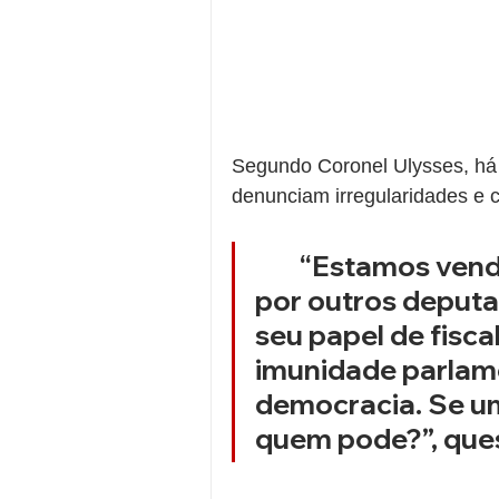
Segundo Coronel Ulysses, há 
denunciam irregularidades e 
	“Estamos vendo deputados sendo processados 
por outros deput
seu papel de fisca
imunidade parlame
democracia. Se um
quem pode?”, ques