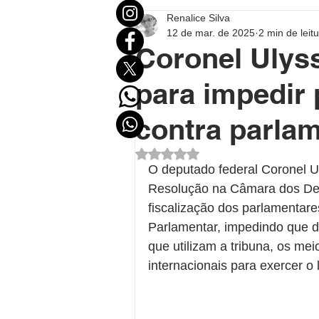
Renalice Silva
Mundo
Eleições
Entr
12 de mar. de 2025
2 min de leit
Coronel Ulyss
Destaque Político
Destaqu
para impedir 
contra parlam
Política no Acre
Política B
Avaliado com NaN de 5 estrel
O deputado federal Coronel U
Resolução na Câmara dos Dep
Polícial
Economia
FU
fiscalização dos parlamentare
Parlamentar, impedindo que d
que utilizam a tribuna, os m
internacionais para exercer o 