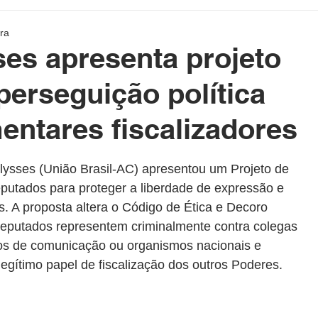
etenimento
Cotidiano
Blog da Rainha
ura
es apresenta projeto
e Político Home
Governo do Acre
Prefeituras do Acre
perseguição política
entares fiscalizadores
rasil e Mundo
DeolhonaPolítica
CONSUMIDOR
as.
lysses (União Brasil-AC) apresentou um Projeto de 
utados para proteger a liberdade de expressão e 
XICO NO BALDE
s. A proposta altera o Código de Ética e Decoro 
eputados representem criminalmente contra colegas 
eios de comunicação ou organismos nacionais e 
legítimo papel de fiscalização dos outros Poderes.