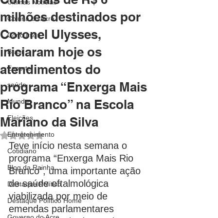
Últimas Notícias
milhões destinados por
Coluna do Acre
Coronel Ulysses,
Concursos
iniciaram hoje os
Brasil
atendimentos do
Esporte
programa “Enxerga Mais
saúde
Rio Branco” na Escola
Mundo
Eleições
Mariano da Silva
Avaliado com NaN de 5 estrelas.
Entretenimento
Teve início nesta semana o 
Cotidiano
programa “Enxerga Mais Rio 
Blog da Rainha
Branco”, uma importante ação 
de saúde oftalmológica 
Destaque Político
viabilizada por meio de 
Destaque Político Home
emendas parlamentares 
Governo do Acre