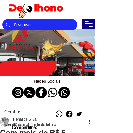
Redes Sociais
Post
Geral
Renalice Silva
Geral
20 de mai.
1 min de leitura
Compartilhe:
Com mais de R$ 6