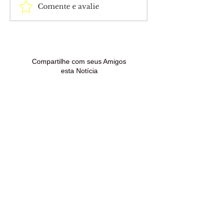
Comente e avalie
Sancionada lei que
Horóscopo de h
amplia penas para
a previsão para
violência sexual contra
signos nesta se
crianças e adolescentes
(7)
Compartilhe com seus Amigos
esta Notícia