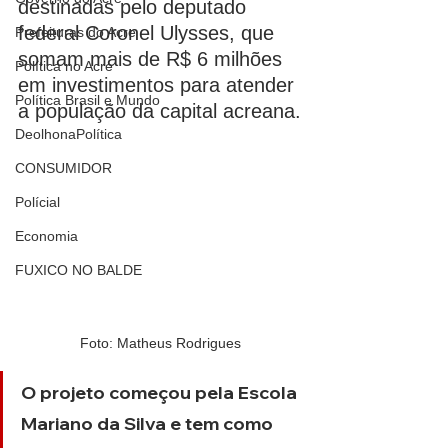
destinadas pelo deputado 
federal Coronel Ulysses, que 
Prefeituras do Acre
somam mais de R$ 6 milhões 
Política no Acre
em investimentos para atender 
Política Brasil e Mundo
a população da capital acreana.
DeolhonaPolítica
CONSUMIDOR
Polícial
Economia
FUXICO NO BALDE
Foto: Matheus Rodrigues
O projeto começou pela Escola 
Mariano da Silva e tem como 