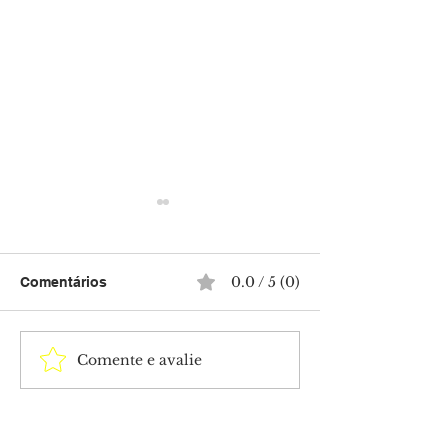
0.0 / 5 (0)
Comentários
Comente e avalie
Homem em situação de
Colisão entre H
rua é espancado
Fiat Toro deixa
durante suposta
feridos e termi
punição imposta por
veículo destruí
criminosos no bairro
incêndio na BR