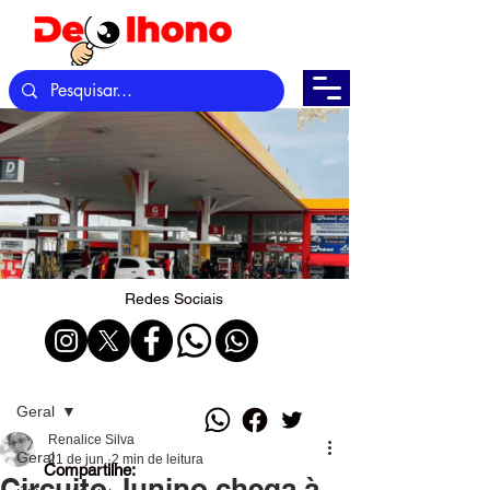
Redes Sociais
Post
Geral
Renalice Silva
Geral
21 de jun.
2 min de leitura
Compartilhe:
Circuito Junino chega à