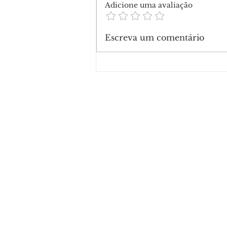
Adicione uma avaliação
Escreva um comentário
Últimos dias para se inscr
mais de 300 vagas de curs
gratuitos do Ifac no Acre