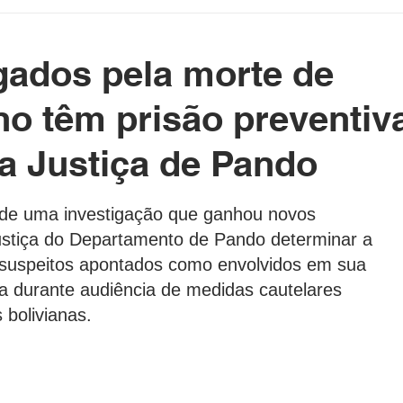
etenimento
Cotidiano
Blog da Rainha
gados pela morte de
e Político Home
Governo do Acre
Prefeituras do Acre
no têm prisão preventiv
a Justiça de Pando
rasil e Mundo
DeolhonaPolítica
CONSUMIDOR
as.
o de uma investigação que ganhou novos 
stiça do Departamento de Pando determinar a 
XICO NO BALDE
o suspeitos apontados como envolvidos em sua 
a durante audiência de medidas cautelares 
 bolivianas.