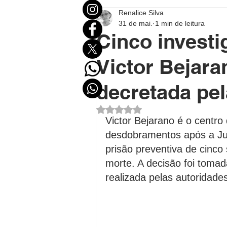
Renalice Silva
Mundo
Eleições
Entr
31 de mai.
1 min de leitura
Cinco investi
Destaque Político
Destaqu
Victor Bejara
decretada pel
Política no Acre
Política B
Avaliado com NaN de 5 estrel
Victor Bejarano é o centr
desdobramentos após a Ju
Polícial
Economia
FU
prisão preventiva de cinc
morte. A decisão foi tomad
realizada pelas autoridades