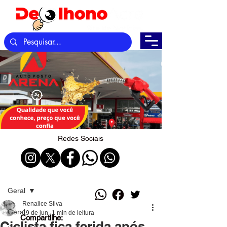
Redes Sociais
Post
Geral
Renalice Silva
Geral
19 de jun.
1 min de leitura
Compartilhe:
Ciclista fica ferida após