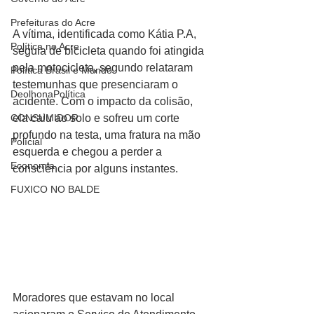
Prefeituras do Acre
A vítima, identificada como Kátia P.A, 
Política no Acre
seguia de bicicleta quando foi atingida 
pela motocicleta, segundo relataram 
Política Brasil e Mundo
testemunhas que presenciaram o 
DeolhonaPolítica
acidente. Com o impacto da colisão, 
ela caiu ao solo e sofreu um corte 
CONSUMIDOR
profundo na testa, uma fratura na mão 
Polícial
esquerda e chegou a perder a 
Economia
consciência por alguns instantes.
FUXICO NO BALDE
Moradores que estavam no local 