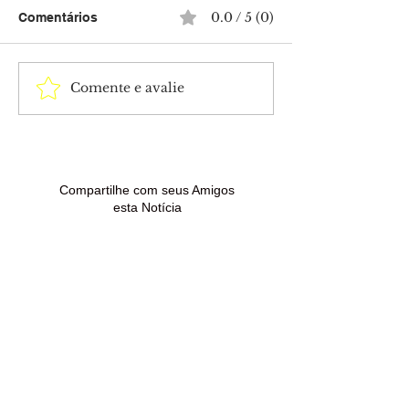
0.0 / 5 (0)
Comentários
Comente e avalie
Mega-Sena acumula e
Idoso é atacado
próximo sorteio pode
facadas após d
pagar R$ 165 milhões
em avenida no 
Brasiléia
Compartilhe com seus Amigos
esta Notícia