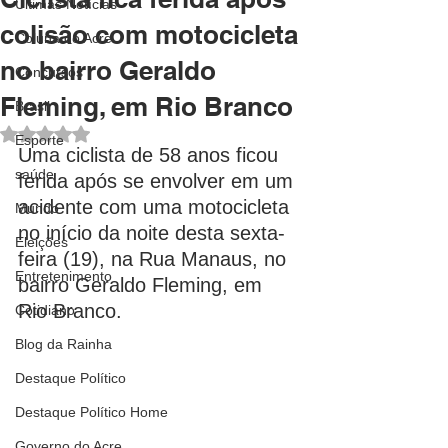
Últimas Notícias
colisão com motocicleta
Coluna do Acre
no bairro Geraldo
Concursos
Fleming, em Rio Branco
Brasil
Avaliado com NaN de 5 estrelas.
Esporte
Uma ciclista de 58 anos ficou 
saúde
ferida após se envolver em um 
acidente com uma motocicleta 
Mundo
no início da noite desta sexta-
Eleições
feira (19), na Rua Manaus, no 
Entretenimento
bairro Geraldo Fleming, em 
Rio Branco.
Cotidiano
Blog da Rainha
Destaque Político
Destaque Político Home
Governo do Acre