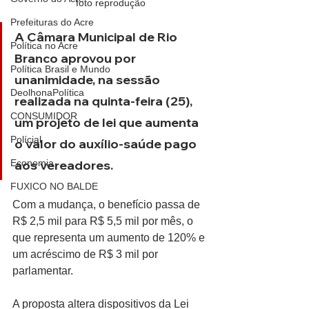
foto reprodução
Prefeituras do Acre
A Câmara Municipal de Rio 
Política no Acre
Branco aprovou por 
Política Brasil e Mundo
unanimidade, na sessão 
DeolhonaPolítica
realizada na quinta-feira (25), 
CONSUMIDOR
um projeto de lei que aumenta 
Polícial
o valor do auxílio-saúde pago 
aos vereadores.
Economia
FUXICO NO BALDE
Com a mudança, o benefício passa de 
R$ 2,5 mil para R$ 5,5 mil por mês, o 
que representa um aumento de 120% e 
um acréscimo de R$ 3 mil por 
parlamentar.
A proposta altera dispositivos da Lei 