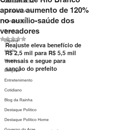
Últimas Notícias
aprova aumento de 120%
Coluna do Acre
no auxílio-saúde dos
Concursos
vereadores
Brasil
Avaliado com NaN de 5 estrelas.
Esporte
Reajuste eleva benefício de 
saúde
R$ 2,5 mil para R$ 5,5 mil 
mensais e segue para 
Mundo
sanção do prefeito
Eleições
Entretenimento
Cotidiano
Blog da Rainha
Destaque Político
Destaque Político Home
Governo do Acre