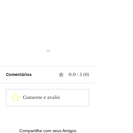
0.0 / 5 (0)
Comentários
Comente e avalie
Sancionada lei que
Horóscopo de h
amplia penas para
a previsão para
violência sexual contra
signos nesta se
crianças e adolescentes
(7)
Compartilhe com seus Amigos