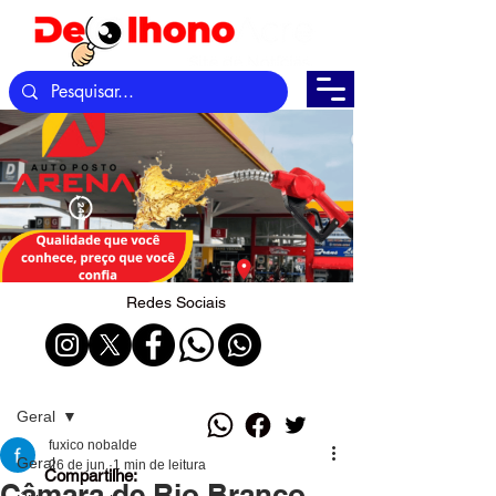
Redes Sociais
Post
Geral
fuxico nobalde
Geral
26 de jun.
1 min de leitura
Compartilhe:
Câmara de Rio Branco