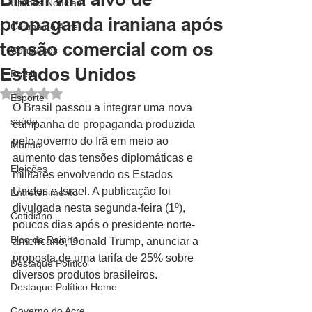
Últimas Notícias
propaganda iraniana após
Coluna do Acre
tensão comercial com os
Concursos
Estados Unidos
Brasil
Avaliado com NaN de 5 estrelas.
Esporte
O Brasil passou a integrar uma nova 
saúde
campanha de propaganda produzida 
pelo governo do Irã em meio ao 
Mundo
aumento das tensões diplomáticas e 
Eleições
militares envolvendo os Estados 
Unidos e Israel. A publicação foi 
Entretenimento
divulgada nesta segunda-feira (1º), 
Cotidiano
poucos dias após o presidente norte-
Blog da Rainha
americano, Donald Trump, anunciar a 
proposta de uma tarifa de 25% sobre 
Destaque Político
diversos produtos brasileiros.
Destaque Político Home
Governo do Acre