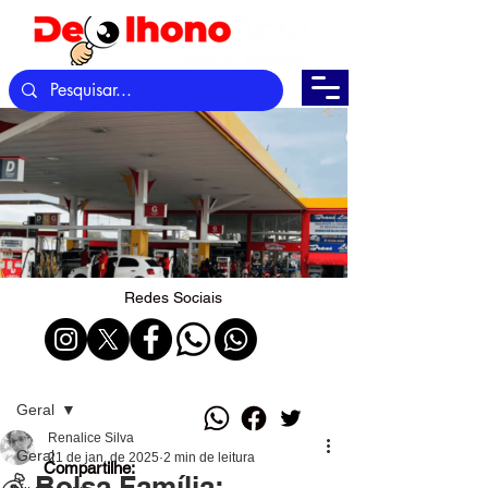
Redes Sociais
Post
Geral
Renalice Silva
Geral
21 de jan. de 2025
2 min de leitura
Compartilhe:
💰 Bolsa Família: