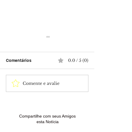
0.0 / 5 (0)
Comentários
Comente e avalie
Ieptec convoca
Prefeitura de
aprovadas para
Epitaciolândia
contratação de bolsistas
aprovados para
em Rio Branco
assinatura de c
temporários
Compartilhe com seus Amigos
esta Notícia