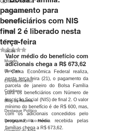
Últimas Notícias
pagamento para
Coluna do Acre
beneficiários com NIS
Concursos
final 2 é liberado nesta
Brasil
terça-feira
Esporte
Avaliado com NaN de 5 estrelas.
saúde
Valor médio do benefício com 
Mundo
adicionais chega a R$ 673,62
Eleições
A Caixa Econômica Federal realiza, 
nesta terça-feira (21), o pagamento da 
Entretenimento
parcela de janeiro do Bolsa Família 
Cotidiano
para os beneficiários com Número de 
Inscrição Social (NIS) de final 2. O valor 
Blog da Rainha
mínimo do benefício é de R$ 600, mas, 
Destaque Político
com os adicionais concedidos pelo 
Destaque Político Home
programa, a média recebida pelas 
famílias chega a R$ 673,62.
Governo do Acre