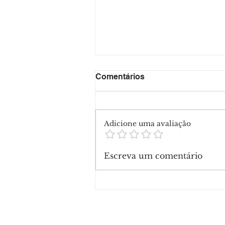
Comentários
Adicione uma avaliação
Escreva um comentário
Botafogo e Fluminense e
em 1 a 1 no clássico pelo
Brasileirão