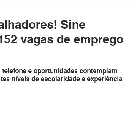
etenimento
Cotidiano
Blog da Rainha
alhadores! Sine
e Político Home
Governo do Acre
Prefeituras do Acre
 152 vagas de emprego
rasil e Mundo
DeolhonaPolítica
CONSUMIDOR
as.
 telefone e oportunidades contemplam 
tes níveis de escolaridade e experiência
XICO NO BALDE