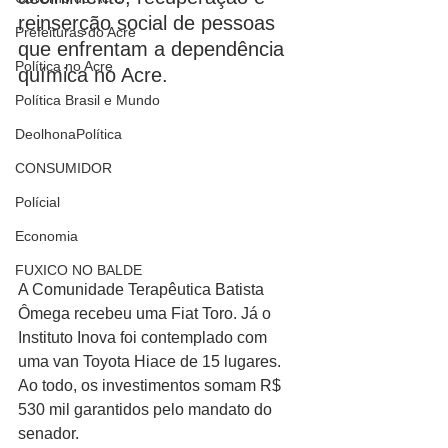
reinserção social de pessoas 
Prefeituras do Acre
que enfrentam a dependência 
Política no Acre
química no Acre.
Política Brasil e Mundo
DeolhonaPolítica
CONSUMIDOR
Polícial
Economia
FUXICO NO BALDE
A Comunidade Terapêutica Batista 
Ômega recebeu uma Fiat Toro. Já o 
Instituto Inova foi contemplado com 
uma van Toyota Hiace de 15 lugares. 
Ao todo, os investimentos somam R$ 
530 mil garantidos pelo mandato do 
senador.