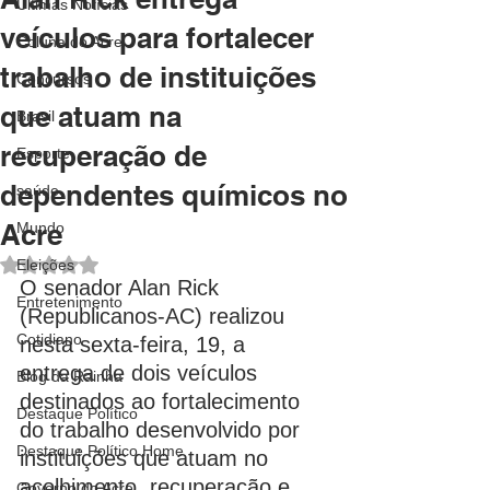
Últimas Notícias
veículos para fortalecer
Coluna do Acre
trabalho de instituições
Concursos
que atuam na
Brasil
recuperação de
Esporte
dependentes químicos no
saúde
Acre
Mundo
Avaliado com NaN de 5 estrelas.
Eleições
O senador Alan Rick 
Entretenimento
(Republicanos-AC) realizou 
Cotidiano
nesta sexta-feira, 19, a 
entrega de dois veículos 
Blog da Rainha
destinados ao fortalecimento 
Destaque Político
do trabalho desenvolvido por 
Destaque Político Home
instituições que atuam no 
acolhimento, recuperação e 
Governo do Acre