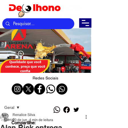
Redes Sociais
Post
Geral
Renalice Silva
Geral
20 de jun.
4 min de leitura
Compartilhe:
Alan Rick entrega