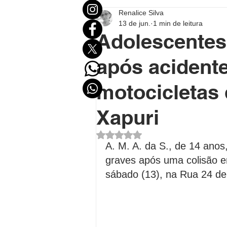
Renalice Silva
Mundo
Eleições
Entr
13 de jun.
1 min de leitura
Adolescentes
Destaque Político
Destaqu
após acident
motocicletas
Política no Acre
Política B
Xapuri
Avaliado com NaN de 5 estrel
Polícial
Economia
FU
A. M. A. da S., de 14 anos
graves após uma colisão e
sábado (13), na Rua 24 de 