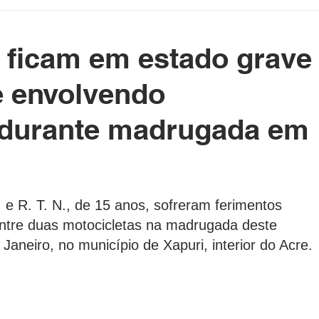
etenimento
Cotidiano
Blog da Rainha
 ficam em estado grave
e Político Home
Governo do Acre
Prefeituras do Acre
e envolvendo
 durante madrugada em
rasil e Mundo
DeolhonaPolítica
CONSUMIDOR
as.
XICO NO BALDE
, e R. T. N., de 15 anos, sofreram ferimentos 
ntre duas motocicletas na madrugada deste 
Janeiro, no município de Xapuri, interior do Acre.