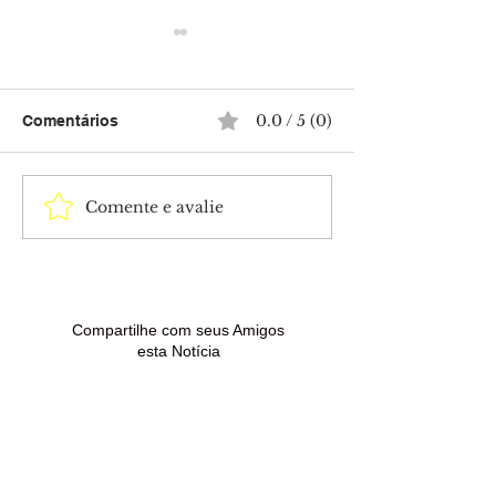
0.0 / 5 (0)
Comentários
Comente e avalie
Anúncios e e-mails
Polícia Civil c
falsos são usados em
dois mandados
golpes contra quem
prisão contra c
procura renegociar
condenado por 
dívidas
de drogas em 
Madureira
Compartilhe com seus Amigos
esta Notícia