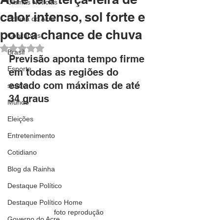
Últimas Notícias
calor intenso, sol forte e
Coluna do Acre
pouca chance de chuva
Concursos
Avaliado com NaN de 5 estrelas.
Brasil
Previsão aponta tempo firme 
Esporte
em todas as regiões do 
estado com máximas de até 
saúde
34 graus
Mundo
Eleições
Entretenimento
Cotidiano
Blog da Rainha
Destaque Político
Destaque Político Home
foto reprodução
Governo do Acre