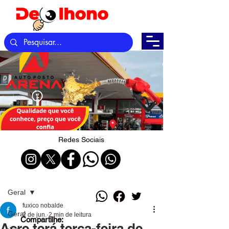
Redes Sociais
Post
Geral
fuxico nobalde
Geral
2 de jun.
2 min de leitura
Compartilhe:
Acre terá terça-feira de