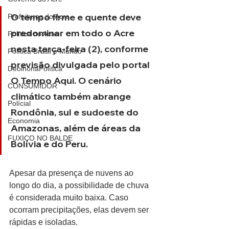
O tempo firme e quente deve 
Prefeituras do Acre
predominar em todo o Acre 
Política no Acre
nesta terça-feira (2), conforme 
Política Brasil e Mundo
previsão divulgada pelo portal 
DeolhonaPolítica
O Tempo Aqui. O cenário 
CONSUMIDOR
climático também abrange 
Polícial
Rondônia, sul e sudoeste do 
Economia
Amazonas, além de áreas da 
FUXICO NO BALDE
Bolívia e do Peru.
Apesar da presença de nuvens ao 
longo do dia, a possibilidade de chuva 
é considerada muito baixa. Caso 
ocorram precipitações, elas devem ser 
rápidas e isoladas.