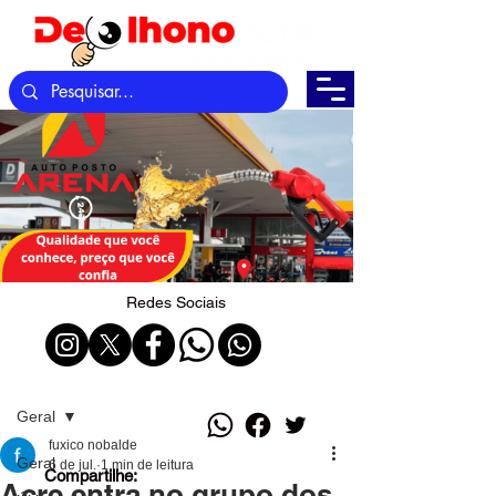
Redes Sociais
Post
Geral
fuxico nobalde
Geral
6 de jul.
1 min de leitura
Compartilhe:
Acre entra no grupo dos