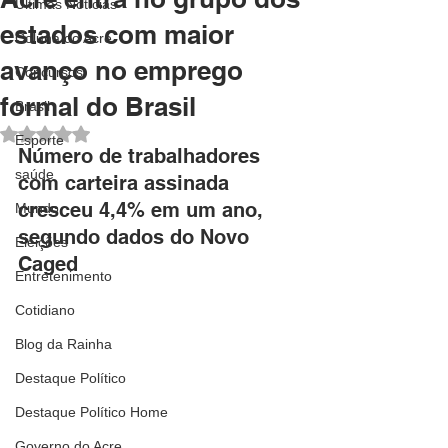
Últimas Notícias
estados com maior
Coluna do Acre
avanço no emprego
Concursos
formal do Brasil
Brasil
Avaliado com NaN de 5 estrelas.
Esporte
Número de trabalhadores 
saúde
com carteira assinada 
cresceu 4,4% em um ano, 
Mundo
segundo dados do Novo 
Eleições
Caged
Entretenimento
Cotidiano
Blog da Rainha
Destaque Político
Destaque Político Home
Governo do Acre