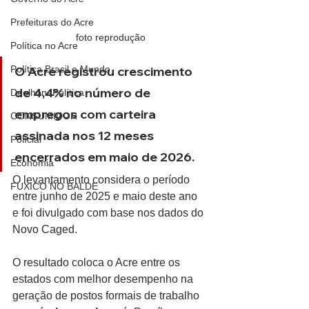
Prefeituras do Acre
foto reprodução
Política no Acre
Política Brasil e Mundo
O Acre registrou crescimento 
de 4,4% no número de 
DeolhonaPolítica
empregos com carteira 
CONSUMIDOR
assinada nos 12 meses 
Polícial
encerrados em maio de 2026. 
Economia
O levantamento considera o período 
FUXICO NO BALDE
entre junho de 2025 e maio deste ano 
e foi divulgado com base nos dados do 
Novo Caged.
O resultado coloca o Acre entre os 
estados com melhor desempenho na 
geração de postos formais de trabalho 