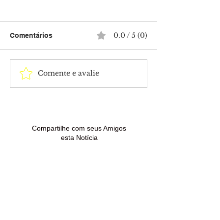
0.0 / 5 (0)
Comentários
Comente e avalie
Últimos dias para se
Cristiano Ronal
inscrever em mais de
garagem de R$
300 vagas de cursos
milhões com
gratuitos do Ifac no Acre
supercarros de
Compartilhe com seus Amigos
esta Notícia