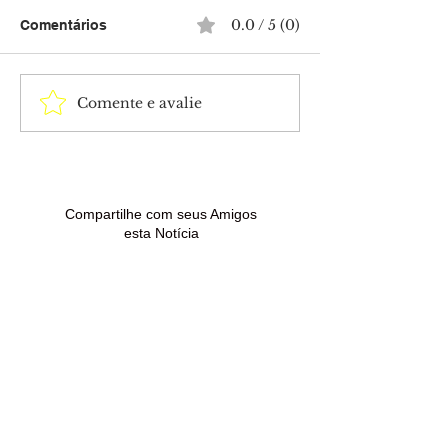
0.0 / 5 (0)
Comentários
Comente e avalie
Isabella Arantes
Tia Milena conf
desabafa após perda do
da amizade co
filho com Gabriel
Paula Renault 
Medina: “Dias difíceis”
“BBB 26”
Compartilhe com seus Amigos
esta Notícia