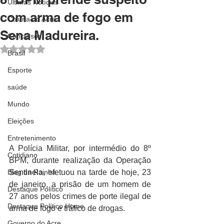
Últimas Notícias
com arma de fogo em
Coluna do Acre
Sena Madureira.
Concursos
Avaliado com NaN de 5 estrelas.
Brasil
Esporte
saúde
Mundo
Eleições
Entretenimento
A Polícia Militar, por intermédio do 8º 
Cotidiano
BPM, durante realização da Operação 
Blog da Rainha
Sentinela, efetuou na tarde de hoje, 23 
de janeiro, a prisão de um homem de 
Destaque Político
27 anos pelos crimes de porte ilegal de 
Destaque Político Home
arma de fogo e tráfico de drogas. 
Governo do Acre