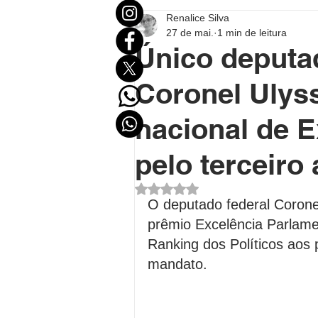
Renalice Silva
Mundo
Eleições
Entr
27 de mai.
1 min de leitura
Único deputa
Destaque Político
Destaqu
Coronel Ulys
nacional de E
Política no Acre
Política B
pelo terceiro
Avaliado com NaN de 5 estrel
Polícial
Economia
FU
O deputado federal Coronel
prêmio Excelência Parlame
Ranking dos Políticos aos
mandato.