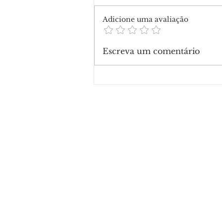
Adicione uma avaliação
Escreva um comentário
Homem sofre ferimentos g
após ser pisoteado por boi
durante leilão na Expoacre
Rio Branco