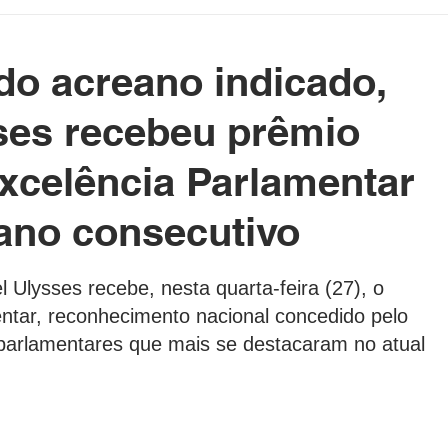
etenimento
Cotidiano
Blog da Rainha
do acreano indicado,
e Político Home
Governo do Acre
Prefeituras do Acre
ses recebeu prêmio
xcelência Parlamentar
rasil e Mundo
DeolhonaPolítica
CONSUMIDOR
 ano consecutivo
as.
XICO NO BALDE
 Ulysses recebe, nesta quarta-feira (27), o 
ntar, reconhecimento nacional concedido pelo 
 parlamentares que mais se destacaram no atual 