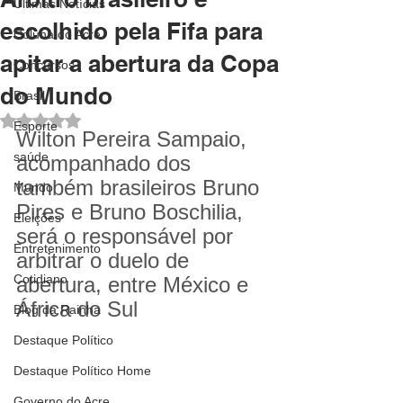
Últimas Notícias
escolhido pela Fifa para
Coluna do Acre
apitar a abertura da Copa
Concursos
do Mundo
Brasil
Avaliado com NaN de 5 estrelas.
Esporte
Wilton Pereira Sampaio, 
saúde
acompanhado dos 
também brasileiros Bruno 
Mundo
Pires e Bruno Boschilia, 
Eleições
será o responsável por 
Entretenimento
arbitrar o duelo de 
Cotidiano
abertura, entre México e 
África do Sul
Blog da Rainha
Destaque Político
Destaque Político Home
Governo do Acre