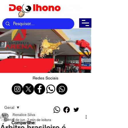
Redes Sociais
Post
Geral
Renalice Silva
Geral
8 de jun.
2 min de leitura
Compartilhe:
Árbitro brasileiro é