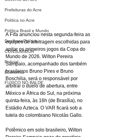
Prefeituras do Acre
Política no Acre
Política Brasil e Mundo
A Fifa anunciou nesta segunda-feira as 
DeolhonaPolítica
equipes de arbitragem escolhidas para 
apitar os primeiros jogos da Copa do 
CONSUMIDOR
Mundo de 2026. Wilton Pereira 
Polícial
Sampaio, acompanhado dos também 
brasileiros Bruno Pires e Bruno 
Economia
Boschilia, será o responsável por 
FUXICO NO BALDE
arbitrar o duelo de abertura, entre 
México e África do Sul, na próxima 
quinta-feira, às 16h (de Brasília), no 
Estádio Azteca. O VAR ficará sob a 
tutela do colombiano Nicolás Gallo.
Polêmico em solo brasileiro, Wilton 