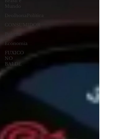
Brasil e
Mundo
DeolhonaPolítica
CONSUMIDOR
Polícial
Economia
FUXICO
NO
BALDE