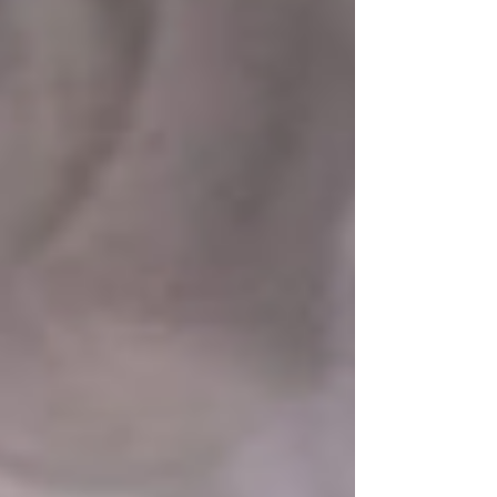
emagrecedoras", também auxiliam na perda
de peso por promoverem maior sensação de
saciedade. Os medicamentos aprovados são
Owozy, da Ávita Care Importação e
Distribuição de P