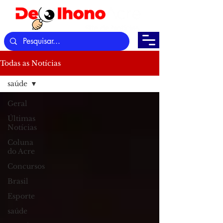
Todas as Notícias
saúde
Geral
Últimas
Notícias
Coluna
do Acre
Concursos
Brasil
Esporte
saúde