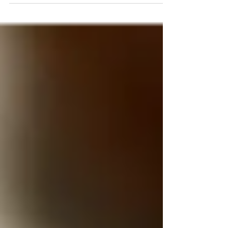
pessoas com problemas relacionados a
jogos e apostas online, conhecidas como
"bets". A ampliação ocorre após o aumento
expressivo na procura pelo serviço, que
desde março realizava cerca de 600
atendimentos por mês. O atendimento é
disponibilizado por meio do aplicativo Meu
SUS Digital, em uma parceria entre o
Ministério da Saúde, o Ministério da F