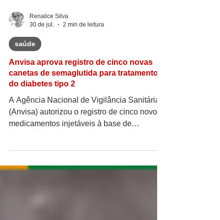
Renalice Silva
30 de jul.
2 min de leitura
saúde
Anvisa aprova registro de cinco novas
canetas de semaglutida para tratamento
do diabetes tipo 2
A Agência Nacional de Vigilância Sanitária
(Anvisa) autorizou o registro de cinco novos
medicamentos injetáveis à base de
semaglutida destinados ao tratamento de
adultos com diabetes mellitus tipo 2 que não
conseguem manter o controle adequado da
doença. Os produtos, conhecidos
popularmente como "canetas