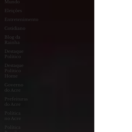
Mundo
Eleições
Entretenimento
Cotidiano
Blog da
Rainha
Destaque
Político
Destaque
Político
Home
Governo
do Acre
Prefeituras
do Acre
Política
no Acre
Política