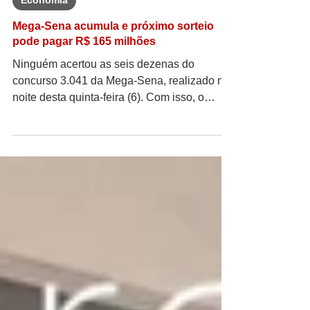
Renalice Silva
há 14 horas
1 min de leitura
Economia
Mega-Sena acumula e próximo sorteio
pode pagar R$ 165 milhões
Ninguém acertou as seis dezenas do
concurso 3.041 da Mega-Sena, realizado na
noite desta quinta-feira (6). Com isso, o
prêmio principal acumulou e a estimativa
para o próximo sorteio é de R$ 165 milhões,
segundo a Caixa Econômica Federal. Os
números sorteados foram: 16 – 21 – 24 – 31
– 43 – 54 Apesar de nenhum apostador levar
o prêmio máximo, 88 apostas acertaram
cinco dezenas e cada uma receberá R$
52.843,18. Já a quadra teve 6.903
ganhadores, com prêmio individual de R$