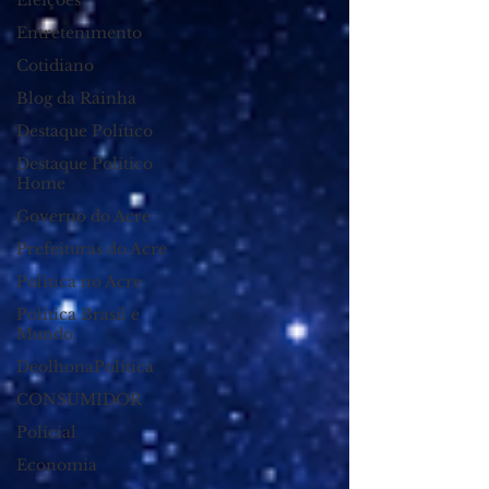
Eleições
Entretenimento
Cotidiano
Blog da Rainha
Destaque Político
Destaque Político
Home
Governo do Acre
Prefeituras do Acre
Política no Acre
Política Brasil e
Mundo
DeolhonaPolítica
CONSUMIDOR
Polícial
Economia