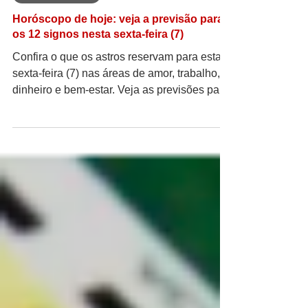
Entretenimento
Horóscopo de hoje: veja a previsão para
os 12 signos nesta sexta-feira (7)
Confira o que os astros reservam para esta
sexta-feira (7) nas áreas de amor, trabalho,
dinheiro e bem-estar. Veja as previsões para
o seu signo. ♈ Áries (21/03 a 20/04) O dia
favorece os relacionamentos e o
fortalecimento de vínculos. Conversas
importantes podem abrir portas para novas
parcerias, enquanto o amor ganha espaço
para momentos de maior sintonia. Também é
um bom período para ampliar contatos e
fortalecer sua presença nas redes sociais. ♉
Touro (21/04 a 20/05) Boas